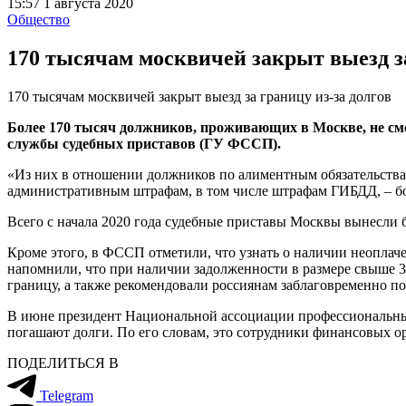
15:57 1 августа 2020
Общество
170 тысячам москвичей закрыт выезд за
170 тысячам москвичей закрыт выезд за границу из-за долгов
Более 170 тысяч должников, проживающих в Москве, не смог
службы судебных приставов (ГУ ФССП).
«Из них в отношении должников по алиментным обязательствам
административным штрафам, в том числе штрафам ГИБДД, – бол
Всего с начала 2020 года судебные приставы Москвы вынесли 
Кроме этого, в ФССП отметили, что узнать о наличии неопла
напомнили, что при наличии задолженности в размере свыше 3
границу, а также рекомендовали россиянам заблаговременно п
В июне президент Национальной ассоциации профессиональны
погашают долги. По его словам, это сотрудники финансовых о
ПОДЕЛИТЬСЯ В
Telegram