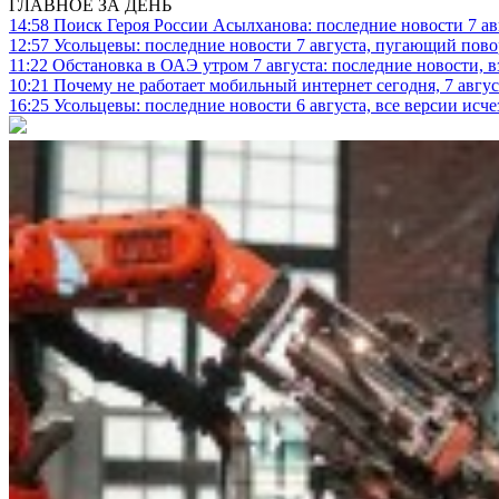
ГЛАВНОЕ ЗА ДЕНЬ
14:58
Поиск Героя России Асылханова: последние новости 7 ав
12:57
Усольцевы: последние новости 7 августа, пугающий повор
11:22
Обстановка в ОАЭ утром 7 августа: последние новости, 
10:21
Почему не работает мобильный интернет сегодня, 7 август
16:25
Усольцевы: последние новости 6 августа, все версии исч