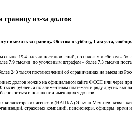
 границу из-за долгов
ут выехать за границу. Об этом в субботу, 1 августа, сообщ
 свыше 19,4 тысячи постановлений, по налогам и сборам – бол
ее 7,9 тысячи, по уголовным штрафам – более 7,3 тысячи пост
более 243 тысяч постановлений об ограничениях на выезд из Ро
ченных долгов можно на официальном сайте ФССП или через при
0 тысяч рублей, а по алиментным платежам и ряду других выпла
обеспокоиться о погашении имеющихся долгов.
х коллекторских агентств (НАПКА) Эльман Мехтиев назвал кат
рганизаций, страховых компаний, пенсионеры, офицеры, врачи и