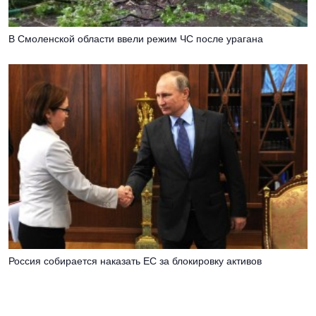
В Смоленской области ввели режим ЧС после урагана
Россия собирается наказать EC за блокировку активов