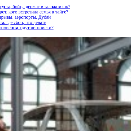
густа, бойца держат в заложниках?
от, кого встретила семья в тайге?
взрывы, аэропорты, Дубай
а: где сбои, что делать
езновения, идут ли поиски?