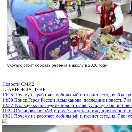
Сколько стоит собрать ребенка в школу в 2026 году
Новости СМИ2
ГЛАВНОЕ ЗА ДЕНЬ
10:25
Почему не работает мобильный интернет сегодня, 8 август
14:58
Поиск Героя России Асылханова: последние новости 7 ав
12:57
Усольцевы: последние новости 7 августа, пугающий повор
11:22
Обстановка в ОАЭ утром 7 августа: последние новости, 
10:21
Почему не работает мобильный интернет сегодня, 7 август