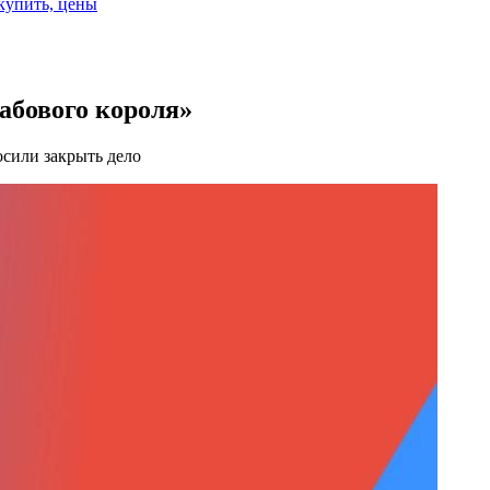
 купить, цены
абового короля»
осили закрыть дело