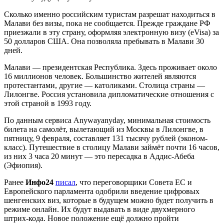
Сколько именно российским туристам разрешат находиться в
Малави без визы, пока не сообщается. Прежде граждане РФ
приезжали в эту страну, оформляя электронную визу (eVisa) за
50 долларов США. Она позволяла пребывать в Малави 30
дней.
Малави — президентская Республика. Здесь проживает около
16 миллионов человек. Большинство жителей являются
протестантами, другие — католиками. Столица страны —
Лилонгве. Россия установила дипломатические отношения с
этой страной в 1993 году.
По данным сервиса Anywayanyday, минимальная стоимость
билета на самолёт, вылетающий из Москвы в Лилонгве, в
пятницу, 9 февраля, составляет 131 тысячу рублей (эконом-
класс). Путешествие в столицу Малави займёт почти 16 часов,
из них 3 часа 20 минут — это пересадка в Аддис-Абеба
(Эфиопия).
Ранее
Инфо24
писал
, что переговорщики Совета ЕС и
Европейского парламента одобрили введение цифровых
шенгенских виз, которые в будущем можно будет получить в
режиме онлайн. Их будут выдавать в виде двухмерного
штрих-кода. Новое положение ещё должно пройти