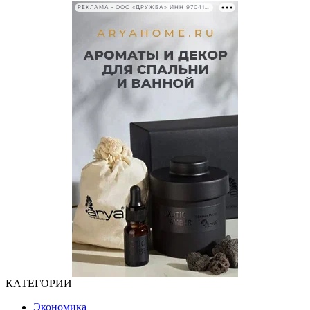
РЕКЛАМА • ООО «ДРУЖБА» ИНН 9704146411
КАТЕГОРИИ
Экономика