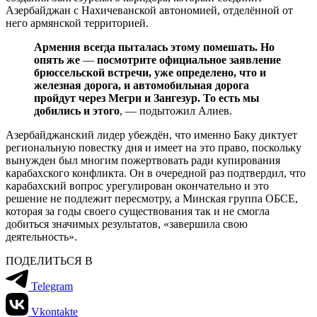
Азербайджан с Нахичеванской автономией, отделённой от
него армянской территорией.
Армения всегда пыталась этому помешать. Но
опять же
—
посмотрите официальное заявление
брюссельской встречи, уже определено, что и
железная дорога, и автомобильная дорога
пройдут через Мегри и Зангезур. То есть мы
добились и этого
, — подытожил Алиев.
Азербайджанский лидер убеждён, что именно Баку диктует
региональную повестку дня и имеет на это право, поскольку
вынужден был многим пожертвовать ради купирования
карабахского конфликта. Он в очередной раз подтвердил, что
карабахский вопрос урегулирован окончательно и это
решение не подлежит пересмотру, а Минская группа ОБСЕ,
которая за годы своего существования так и не смогла
добиться значимых результатов, «завершила свою
деятельность».
ПОДЕЛИТЬСЯ В
Telegram
Vkontakte