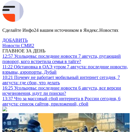
Сделайте Инфо24 вашим источником в Яндекс.Новостях
ДОБАВИТЬ
Новости СМИ2
ГЛАВНОЕ ЗА ДЕНЬ
12:57
Усольцевы: последние новости 7 августа, пугающий
поворот, кого встретила семья в тайге?
11:22
Обстановка в ОАЭ утром 7 августа: последние новости,
взрывы, аэропорты, Дубай
10:21
Почему не работает мобильный интернет сегодня, 7
августа: где сбои, что делать
16:25
Усольцевы: последние новости 6 августа, все версии
исчезновения, идут ли поиски?
13:37
Что за массовый сбой интернета в России сегодня, 6
августа: список сайтов, приложений, сбой