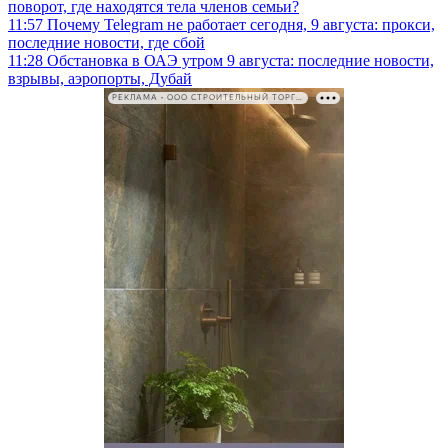
поворот, где находятся тела членов семьи?
11:57
Почему Telegram не работает сегодня, 9 августа: прокси,
последние новости, где сбой
11:28
Обстановка в ОАЭ утром 9 августа: последние новости,
взрывы, аэропорты, Дубай
РЕКЛАМА • ООО СТРОИТЕЛЬНЫЙ ТОРГОВЫЙ ДОМ «ПЕТРОВИЧ». ИНН: 7802348846