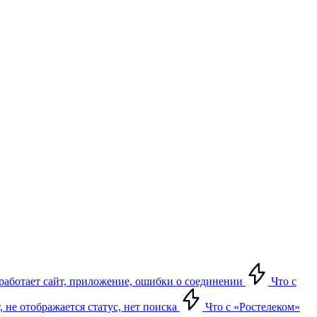
е работает сайт, приложение, ошибки о соединении
Что с
т, не отображается статус, нет поиска
Что с «Ростелеком»