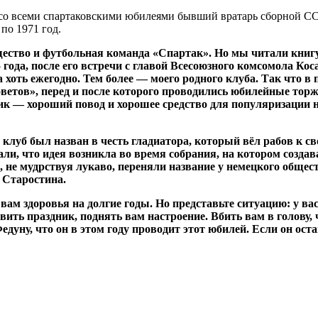
со всеми спартаковскими юбилеями бывший вратарь сборной СС
 по 1971 год.
щество и футбольная команда «Спартак». Но мы читали книгу
 года, после его встречи с главой Всесоюзного комсомола Ко
 хоть ежегодно. Тем более — моего родного клуба. Так что 
етов», перед и после которого проводились юбилейные торжес
ник — хороший повод и хорошее средство для популяризации 
луб был назван в честь гладиатора, который вёл рабов к сво
и, что идея возникла во время собрания, на котором создав
 не мудрствуя лукаво, переняли название у немецкого общес
я Старостина.
вам здоровья на долгие годы. Но представьте ситуацию: у вас
ить праздник, поднять вам настроение. Вбить вам в голову, 
уну, что он в этом году проводит этот юбилей. Если он остан