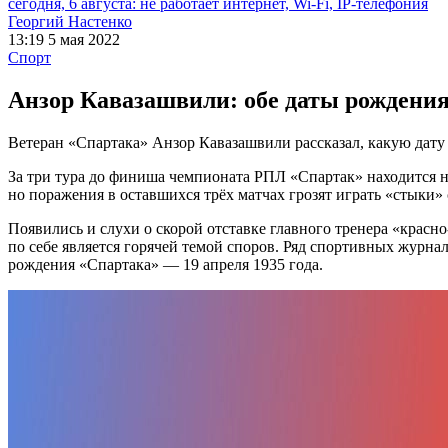
сегодня, 6 августа: не работает интернет, Wi-Fi, IP-телефония
Георгий Настенко
13:19 5 мая 2022
Спорт
Анзор Кавазашвили: обе даты рождени
Ветеран «Спартака» Анзор Кавазашвили рассказал, какую дату
За три тура до финиша чемпионата РПЛ «Спартак» находится н
но поражения в оставшихся трёх матчах грозят играть «стыки»
Появились и слухи о скорой отставке главного тренера «красн
по себе является горячей темой споров. Ряд спортивных журн
рождения «Спартака» — 19 апреля 1935 года.