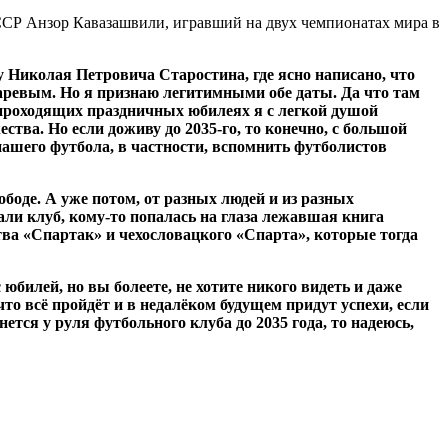
СР Анзор Кавазашвили, игравший на двух чемпионатах мира в
 Николая Петровича Старостина, где ясно написано, что
саревым. Но я признаю легитимными обе даты. Да что там
в проходящих праздничных юбилеях я с легкой душой
тва. Но если доживу до 2035-го, то конечно, с большой
нашего футбола, в частности, вспомнить футболистов
боде. А уже потом, от разных людей и из разных
али клуб, кому-то попалась на глаза лежавшая книга
тва «Спартак» и чехословацкого «Спарта», которые тогда
 юбилей, но вы болеете, не хотите никого видеть и даже
что всё пройдёт и в недалёком будущем придут успехи, если
ется у руля футбольного клуба до 2035 года, то надеюсь,