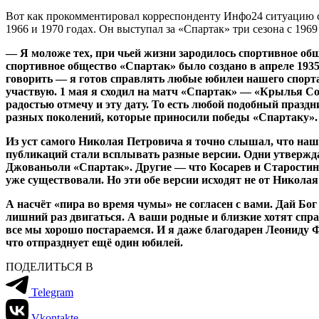
Вот как прокомментировал корреспонденту Инфо24 ситуацию 
1966 и 1970 годах. Он выступал за «Спартак» три сезона с 1969
— Я моложе тех, при чьей жизни зародилось спортивное об
спортивное общество «Спартак» было создано в апреле 1935
говорить — я готов справлять любые юбилеи нашего спорта
участвую. 1 мая я сходил на матч «Спартак» — «Крылья Сов
радостью отмечу и эту дату. То есть любой подобный празд
разных поколений, которые приносили победы «Спартаку».
Из уст самого Николая Петровича я точно слышал, что наш к
публикаций стали всплывать разные версии. Одни утверждал
Джованьоли «Спартак». Другие — что Косарев и Старостин,
уже существовали. Но эти обе версии исходят не от Никола
А насчёт «пира во время чумы» не согласен с вами. Дай Бог 
лишний раз двигаться. А ваши родные и близкие хотят справ
все мы хорошо постараемся. И я даже благодарен Леониду Фед
что отпразднует ещё один юбилей.
ПОДЕЛИТЬСЯ В
Telegram
Vkontakte