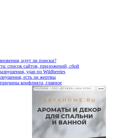
езновения, идут ли поиски?
ста: список сайтов, приложений, сбой
азрушения, удар по Wildberries
азрушения, есть ли жертвы
, причины конфликта, главное
РЕКЛАМА • ООО «ДРУЖБА» ИНН 9704146411