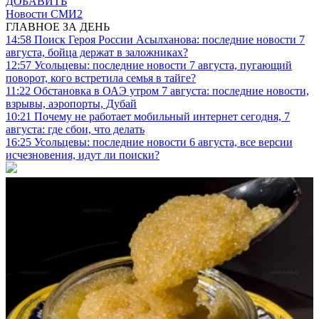
ДОБАВИТЬ
Новости СМИ2
ГЛАВНОЕ ЗА ДЕНЬ
14:58
Поиск Героя России Асылханова: последние новости 7
августа, бойца держат в заложниках?
12:57
Усольцевы: последние новости 7 августа, пугающий
поворот, кого встретила семья в тайге?
11:22
Обстановка в ОАЭ утром 7 августа: последние новости,
взрывы, аэропорты, Дубай
10:21
Почему не работает мобильный интернет сегодня, 7
августа: где сбои, что делать
16:25
Усольцевы: последние новости 6 августа, все версии
исчезновения, идут ли поиски?