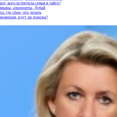
от, кого встретила семья в тайге?
взрывы, аэропорты, Дубай
а: где сбои, что делать
езновения, идут ли поиски?