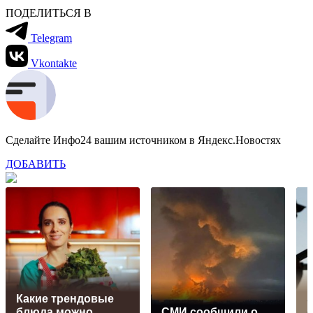
ПОДЕЛИТЬСЯ В
Telegram
Vkontakte
Сделайте Инфо24 вашим источником в Яндекс.Новостях
ДОБАВИТЬ
Какие трендовые
S
блюда можно
СМИ сообщили о
о