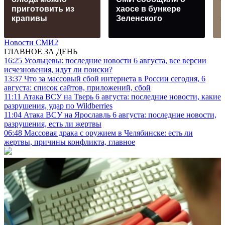
приготовить из
хаосе в бункере
крапивы
Зеленского
Новости СМИ2
ГЛАВНОЕ ЗА ДЕНЬ
16:25
Усольцевы: последние новости 6 августа, все версии
исчезновения, идут ли поиски?
13:37
Что за массовый сбой интернета в России сегодня, 6
августа: список сайтов, приложений, сбой
11:11
Атака ВСУ на Тверь 6 августа: последние новости, какие
разрушения, удар по Wildberries
11:04
Атака ВСУ на Ярославль 6 августа: последние новости,
разрушения, есть ли жертвы
06:48
Массовая драка с оружием в Челябинске: есть ли
жертвы, причины конфликта, главное