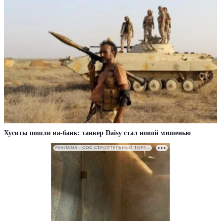
Хуситы пошли ва-банк: танкер Daisy стал новой мишенью
РЕКЛАМА • ООО СТРОИТЕЛЬНЫЙ ТОРГОВЫЙ ДОМ «ПЕТРОВИЧ». ИНН: 7802348846