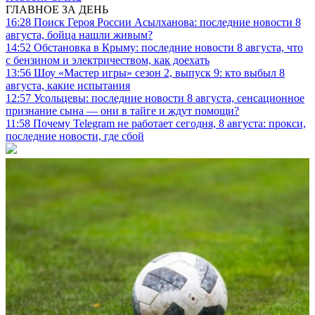
ГЛАВНОЕ ЗА ДЕНЬ
16:28
Поиск Героя России Асылханова: последние новости 8
августа, бойца нашли живым?
14:52
Обстановка в Крыму: последние новости 8 августа, что
с бензином и электричеством, как доехать
13:56
Шоу «Мастер игры» сезон 2, выпуск 9: кто выбыл 8
августа, какие испытания
12:57
Усольцевы: последние новости 8 августа, сенсационное
признание сына — они в тайге и ждут помощи?
11:58
Почему Telegram не работает сегодня, 8 августа: прокси,
последние новости, где сбой