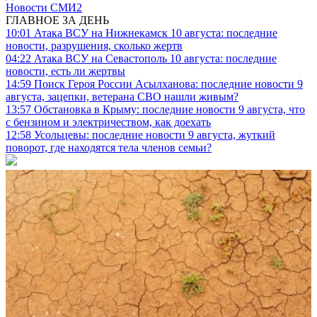
Новости СМИ2
ГЛАВНОЕ ЗА ДЕНЬ
10:01
Атака ВСУ на Нижнекамск 10 августа: последние
новости, разрушения, сколько жертв
04:22
Атака ВСУ на Севастополь 10 августа: последние
новости, есть ли жертвы
14:59
Поиск Героя России Асылханова: последние новости 9
августа, зацепки, ветерана СВО нашли живым?
13:57
Обстановка в Крыму: последние новости 9 августа, что
с бензином и электричеством, как доехать
12:58
Усольцевы: последние новости 9 августа, жуткий
поворот, где находятся тела членов семьи?