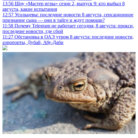
13:56
Шоу «Мастер игры» сезон 2, выпуск 9: кто выбыл 8
августа, какие испытания
12:57
Усольцевы: последние новости 8 августа, сенсационное
признание сына — они в тайге и ждут помощи?
11:58
Почему Telegram не работает сегодня, 8 августа: прокси,
последние новости, где сбой
11:27
Обстановка в ОАЭ утром 8 августа: последние новости,
аэропорты, Дубай, Абу-Даби