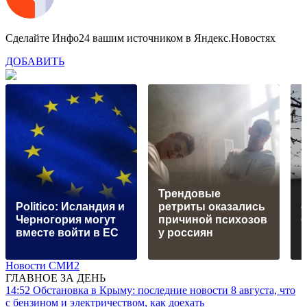
Сделайте Инфо24 вашим источником в Яндекс.Новостях
ДОБАВИТЬ
Трендовые
К
Politico: Исландия и
ретриты оказались
Черногория могут
причиной психозов
б
вместе войти в ЕС
у россиян
Новости СМИ2
ГЛАВНОЕ ЗА ДЕНЬ
14:52
Обстановка в Крыму: последние новости 8 августа, что
с бензином и электричеством, как доехать