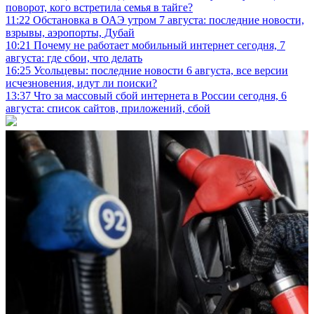
поворот, кого встретила семья в тайге?
11:22
Обстановка в ОАЭ утром 7 августа: последние новости,
взрывы, аэропорты, Дубай
10:21
Почему не работает мобильный интернет сегодня, 7
августа: где сбои, что делать
16:25
Усольцевы: последние новости 6 августа, все версии
исчезновения, идут ли поиски?
13:37
Что за массовый сбой интернета в России сегодня, 6
августа: список сайтов, приложений, сбой