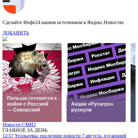
Сделайте Инфо24 вашим источником в Яндекс.Новостях
ДОБАВИТЬ
Польша готовится к
войне с Россией
Акции «Русагро»
К
— Сикорский
рухнули
а
Новости СМИ2
ГЛАВНОЕ ЗА ДЕНЬ
12:57
Усольцевы: последние новости 7 августа, пугающий