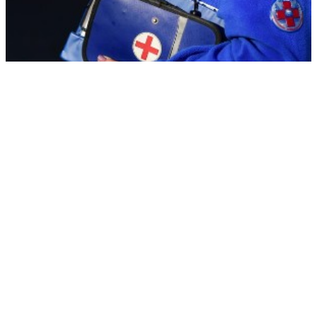
Создатель дрона "Упырь" Ткачук выжил при подрыве его авто
РЕКЛАМА • ООО «ДРУЖБА» ИНН 9704146411