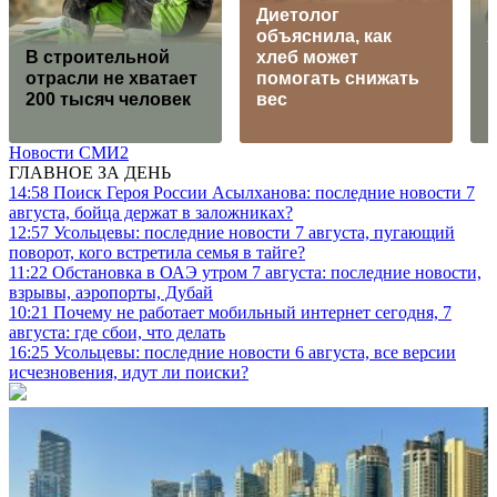
Диетолог
объяснила, как
В строительной
хлеб может
отрасли не хватает
помогать снижать
200 тысяч человек
вес
Новости СМИ2
ГЛАВНОЕ ЗА ДЕНЬ
14:58
Поиск Героя России Асылханова: последние новости 7
августа, бойца держат в заложниках?
12:57
Усольцевы: последние новости 7 августа, пугающий
поворот, кого встретила семья в тайге?
11:22
Обстановка в ОАЭ утром 7 августа: последние новости,
взрывы, аэропорты, Дубай
10:21
Почему не работает мобильный интернет сегодня, 7
августа: где сбои, что делать
16:25
Усольцевы: последние новости 6 августа, все версии
исчезновения, идут ли поиски?