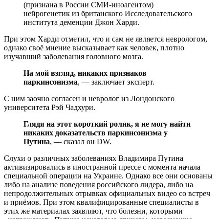
(признана в России СМИ-иноагентом)
нейрогенетик из британского Исследовательского
института деменции Джон Харди.
При этом Харди отметил, что и сам не является неврологом,
однако своё мнение высказывает как человек, плотно
изучавший заболевания головного мозга.
На мой взгляд, никаких признаков
паркинсонизма
, — заключает эксперт.
С ним заочно согласен и невролог из Лондонского
университета Рэй Чадхури.
Глядя на этот короткий ролик, я не могу найти
никаких доказательств паркинсонизма у
Путина
, — сказал он DW.
Слухи о различных заболеваниях Владимира Путина
активизировались в иностранной прессе с момента начала
специальной операции на Украине. Однако все они основаны
либо на анализе поведения российского лидера, либо на
непродолжительных отрывках официальных видео со встреч
и приёмов. При этом квалифицированные специалисты в
этих же материалах заявляют, что болезни, которыми