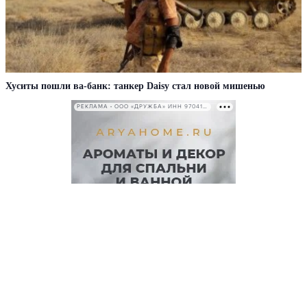
Хуситы пошли ва-банк: танкер Daisy стал новой мишенью
РЕКЛАМА • ООО «ДРУЖБА» ИНН 9704146411