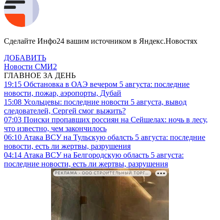
Сделайте Инфо24 вашим источником в Яндекс.Новостях
ДОБАВИТЬ
Новости СМИ2
ГЛАВНОЕ ЗА ДЕНЬ
19:15
Обстановка в ОАЭ вечером 5 августа: последние
новости, пожар, аэропорты, Дубай
15:08
Усольцевы: последние новости 5 августа, вывод
следователей, Сергей смог выжить?
07:03
Поиски пропавших россиян на Сейшелах: ночь в лесу,
что известно, чем закончилось
06:10
Атака ВСУ на Тульскую обалсть 5 августа: последние
новости, есть ли жертвы, разрушения
04:14
Атака ВСУ на Белгородскую область 5 августа:
последние новости, есть ли жертвы, разрушения
РЕКЛАМА • ООО СТРОИТЕЛЬНЫЙ ТОРГОВЫЙ ДОМ «ПЕТРОВИЧ». ИНН: 7802348846