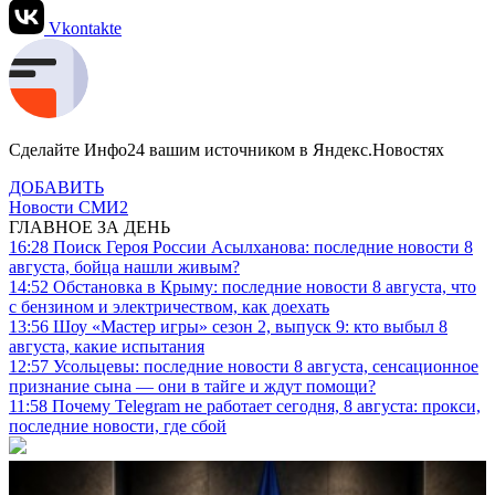
Vkontakte
Сделайте Инфо24 вашим источником в Яндекс.Новостях
ДОБАВИТЬ
Новости СМИ2
ГЛАВНОЕ ЗА ДЕНЬ
16:28
Поиск Героя России Асылханова: последние новости 8
августа, бойца нашли живым?
14:52
Обстановка в Крыму: последние новости 8 августа, что
с бензином и электричеством, как доехать
13:56
Шоу «Мастер игры» сезон 2, выпуск 9: кто выбыл 8
августа, какие испытания
12:57
Усольцевы: последние новости 8 августа, сенсационное
признание сына — они в тайге и ждут помощи?
11:58
Почему Telegram не работает сегодня, 8 августа: прокси,
последние новости, где сбой