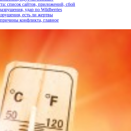
ста: список сайтов, приложений, сбой
азрушения, удар по Wildberries
азрушения, есть ли жертвы
, причины конфликта, главное