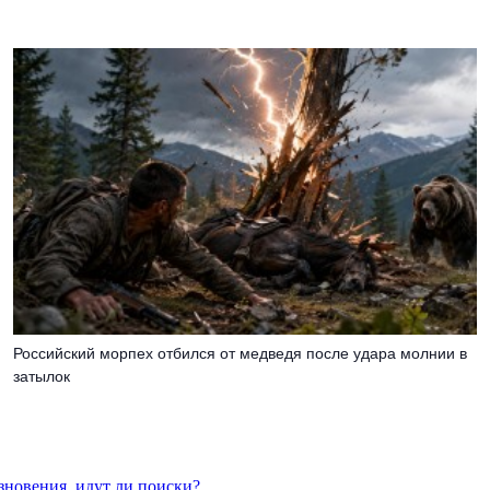
Российский морпех отбился от медведя после удара молнии в
затылок
езновения, идут ли поиски?