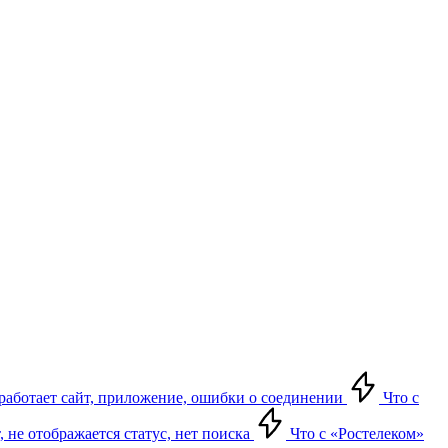
е работает сайт, приложение, ошибки о соединении
Что с
т, не отображается статус, нет поиска
Что с «Ростелеком»