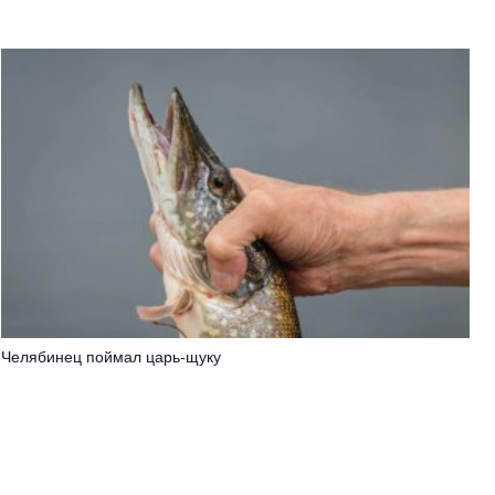
Челябинец поймал царь-щуку