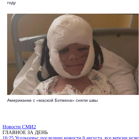
году
Американке с «маской Бэтмена» сняли швы
Новости СМИ2
ГЛАВНОЕ ЗА ДЕНЬ
16:25
Усольцевы: последние новости 6 августа, все версии исч