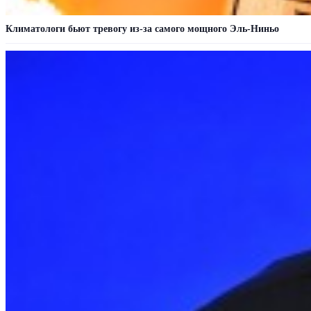
Климатологи бьют тревогу из-за самого мощного Эль-Ниньо