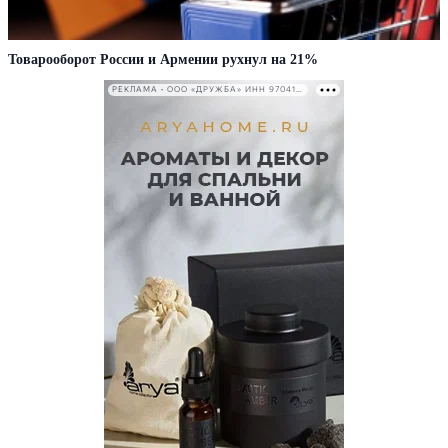
Товарооборот России и Армении рухнул на 21%
РЕКЛАМА • ООО «ДРУЖБА» ИНН 9704146411