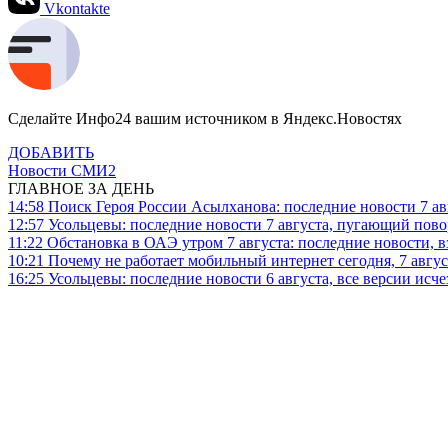
Vkontakte
Сделайте Инфо24 вашим источником в Яндекс.Новостях
ДОБАВИТЬ
Новости СМИ2
ГЛАВНОЕ ЗА ДЕНЬ
14:58
Поиск Героя России Асылханова: последние новости 7 ав
12:57
Усольцевы: последние новости 7 августа, пугающий повор
11:22
Обстановка в ОАЭ утром 7 августа: последние новости, 
10:21
Почему не работает мобильный интернет сегодня, 7 август
16:25
Усольцевы: последние новости 6 августа, все версии исч