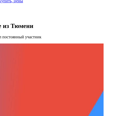
 купить, цены
е из Тюмени
л постоянный участник