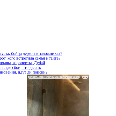
густа, бойца держат в заложниках?
от, кого встретила семья в тайге?
взрывы, аэропорты, Дубай
а: где сбои, что делать
езновения, идут ли поиски?
РЕКЛАМА • ООО СТРОИТЕЛЬНЫЙ ТОРГОВЫЙ ДОМ «ПЕТРОВИЧ». ИНН: 7802348846