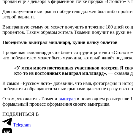
продан ещё 7 декабря в фирменной точке продаж «Столото» в 
Для получения выигрыша победитель должен был либо пройти 
второй вариант.
Выигранную сумму он может получить в течение 180 дней со дн
процентов. Таким образом житель Тюмени получит на руки не 
Победитель выиграл миллиард, купив пачку билетов
Продавшая «миллиардный» билет сотрудница точки «Столото»
что победителем может быть мужчина, который живёт недалеко
«У меня много постоянных участников лотереи. Я снача
кто-то из постоянных выиграл миллиард»,
— сказала д
В самом «Русском лото» добавили, что имя, фотография и исто
победители обращаются за выигрышами далеко не сразу из-за т
О том, что житель Тюмени
выиграл
в новогоднем розыгрыше 15
формальный процесс оформления своего выигрыша.
ПОДЕЛИТЬСЯ В
Telegram