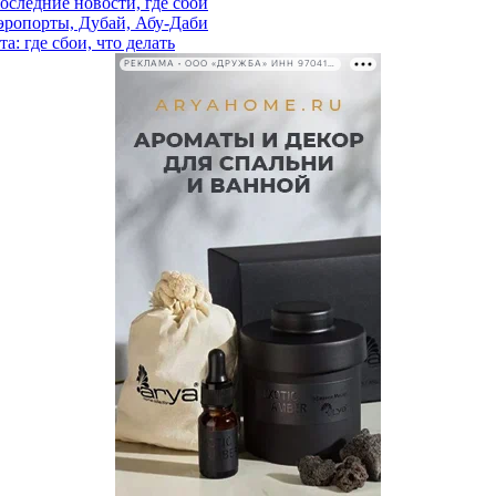
последние новости, где сбой
аэропорты, Дубай, Абу-Даби
а: где сбои, что делать
РЕКЛАМА • ООО «ДРУЖБА» ИНН 9704146411