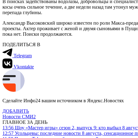
В поисках задействованы водолазы, добровольцы и специалист
косы очень сильное течение, а две недели назад там утонул м
перепада глубины.
Александр Высоковский широко известен по роли Макса-предат
проекты. Актер проживает с женой и двумя сыновьями в Пущи
пока нет. Поиски продолжаются.
ПОДЕЛИТЬСЯ В
Telegram
Vkontakte
Сделайте Инфо24 вашим источником в Яндекс.Новостях
ДОБАВИТЬ
Новости СМИ2
ГЛАВНОЕ ЗА ДЕНЬ
13:56
Шоу «Мастер игры» сезон 2, выпуск 9: кто выбыл 8 авгус
12:57
Усольцевы: последние новости 8 августа, сенсационное 