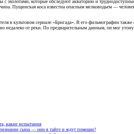
ы с эхолотами, которые обследуют акваторию и труднодоступные
ужчина. Пущинская коса известна опасным мелководьем — человек
еля в культовом сериале «Бригада». В его фильмографии также
но недалеко от реки. По предварительным данным, он мог утон
та, какие испытания
признание сына — они в тайге и ждут помощи?