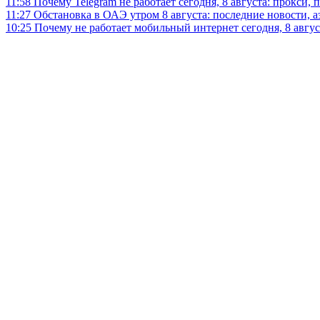
11:58
Почему Telegram не работает сегодня, 8 августа: прокси, 
11:27
Обстановка в ОАЭ утром 8 августа: последние новости, 
10:25
Почему не работает мобильный интернет сегодня, 8 август