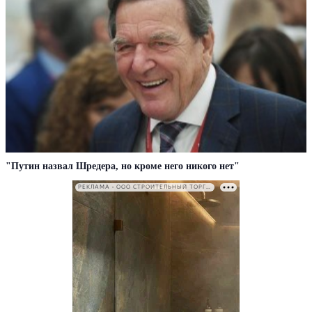
"Путин назвал Шредера, но кроме него никого нет"
РЕКЛАМА • ООО СТРОИТЕЛЬНЫЙ ТОРГОВЫЙ ДОМ «ПЕТРОВИЧ». ИНН: 7802348846