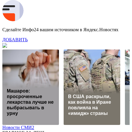
Сделайте Инфо24 вашим источником в Яндекс.Новостях
ДОБАВИТЬ
Машаров:
просроченные
В США раскрыли,
К
лекарства лучше не
как война в Иране
У
выбрасывать в
повлияла на
урну
«имидж» страны
Новости СМИ2