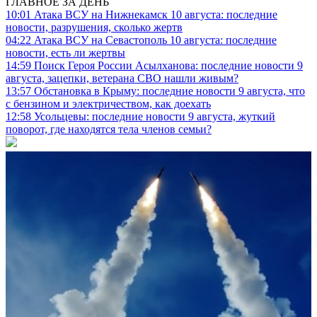
ГЛАВНОЕ ЗА ДЕНЬ
10:01
Атака ВСУ на Нижнекамск 10 августа: последние
новости, разрушения, сколько жертв
04:22
Атака ВСУ на Севастополь 10 августа: последние
новости, есть ли жертвы
14:59
Поиск Героя России Асылханова: последние новости 9
августа, зацепки, ветерана СВО нашли живым?
13:57
Обстановка в Крыму: последние новости 9 августа, что
с бензином и электричеством, как доехать
12:58
Усольцевы: последние новости 9 августа, жуткий
поворот, где находятся тела членов семьи?