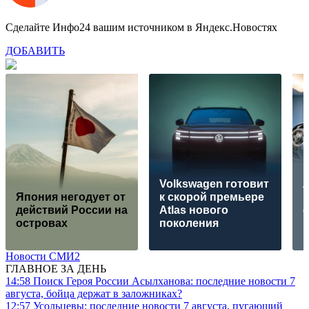
Сделайте Инфо24 вашим источником в Яндекс.Новостях
ДОБАВИТЬ
Volkswagen готовит
л
Япония негодует от
к скорой премьере
действий России на
Atlas нового
островах
поколения
Новости СМИ2
ГЛАВНОЕ ЗА ДЕНЬ
14:58
Поиск Героя России Асылханова: последние новости 7
августа, бойца держат в заложниках?
12:57
Усольцевы: последние новости 7 августа, пугающий