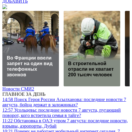
ДОБАВИТЬ
Во Франции ввели
запрет на один вид
В строительной
телефонных
отрасли не хватает
с
звонков
200 тысяч человек
Новости СМИ2
ГЛАВНОЕ ЗА ДЕНЬ
14:58
Поиск Героя России Асылханова: последние новости 7
августа, бойца держат в заложниках?
12:57
Усольцевы: последние новости 7 августа, пугающий
поворот, кого встретила семья в тайге?
11:22
Обстановка в ОАЭ утром 7 августа: последние новости,
взрывы, аэропорты, Дубай
10:21
Почему не работает мобильный интернет сегодня, 7