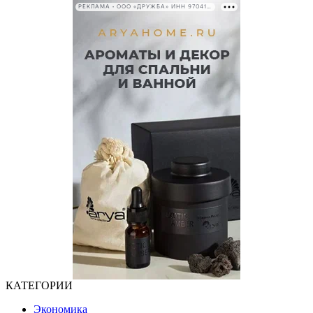
РЕКЛАМА • ООО «ДРУЖБА» ИНН 9704146411
КАТЕГОРИИ
Экономика