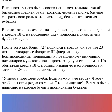
Внешность у него была совсем непримечательная, этакий
бизнесмен средней руки - костюм, черный галстук (он еще
сыграет свою роль в этой истории), белая выглаженная
рубашка.
Еще до того как самолет начал движение, пассажир, сидевший
в кресле 18-C на последнем ряду, попросил принести ему
бурбон с содовой.
После того как Боинг 727 поднялся в воздух, он вручил 23-
летней стюардессе Флоренс Шефнер записку.
Бортпроводница, привыкшая к повышенному вниманию
пассажиров мужского пола, просто засунула ее в карман. Но
обитатель кресла 18-С проявил изрядную настойчивость и
заставил Флоренс прочитать записку.
"У меня в портфеле бомба. Если нужно, я ее взорву. Я хочу,
чтобы вы сели рядом со мной. Это похищение". Вот что было
написано на клочке бумаги прописными буквами.