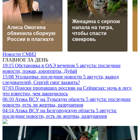
Женщина с серпом
Алиса Ожогина
напала на тигра,
обвинила сборную
чтобы спасти
России в плагиате
свекровь
Новости СМИ2
ГЛАВНОЕ ЗА ДЕНЬ
19:15
Обстановка в ОАЭ вечером 5 августа: последние
новости, пожар, аэропорты, Дубай
15:08
Усольцевы: последние новости 5 августа, вывод
следователей, Сергей смог выжить?
07:03
Поиски пропавших россиян на Сейшелах: ночь в лесу,
что известно, чем закончилось
06:10
Атака ВСУ на Тульскую обалсть 5 августа: последние
новости, есть ли жертвы, разрушения
04:14
Атака ВСУ на Белгородскую область 5 августа:
последние новости, есть ли жертвы, разрушения