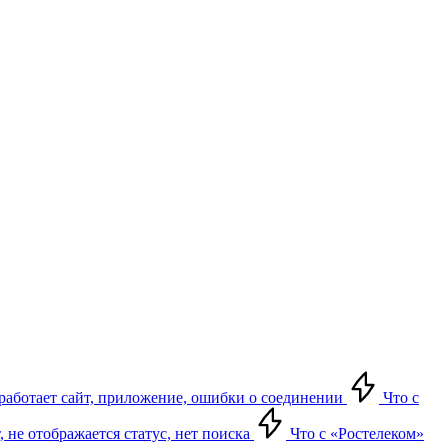
е работает сайт, приложение, ошибки о соединении
Что с
т, не отображается статус, нет поиска
Что с «Ростелеком»