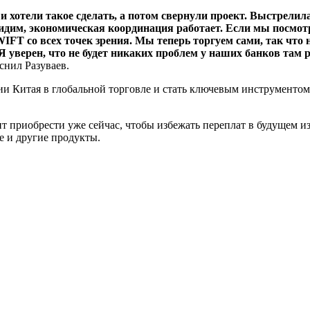
и хотели такое сделать, а потом свернули проект. Выстрел
видим, экономическая координация работает. Если мы посмо
FT со всех точек зрения. Мы теперь торгуем сами, так что на
 уверен, что не будет никаких проблем у наших банков там 
снил Разуваев.
ции Китая в глобальной торговле и стать ключевым инструменто
т приобрести уже сейчас, чтобы избежать переплат в будущем и
е и другие продукты.