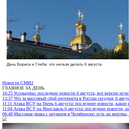
День Бориса и Глеба: что нельзя делать 6 августа
Новости СМИ2
ГЛАВНОЕ ЗА ДЕНЬ
16:25
Усольцевы: последние новости 6 августа, все версии исч
13:37
Что за массовый сбой интернета в России сегодня, 6 авгу
11:11
Атака ВСУ на Тверь 6 августа: последние новости, какие р
11:04
Атака ВСУ на Ярославль 6 августа: последние новости, р
06:48
Массовая драка с оружием в Челябинске: есть ли жертвы