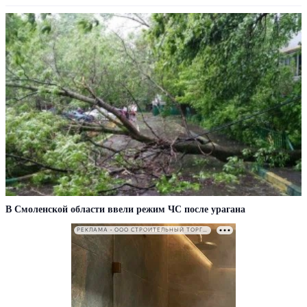
В Смоленской области ввели режим ЧС после урагана
РЕКЛАМА • ООО СТРОИТЕЛЬНЫЙ ТОРГОВЫЙ ДОМ «ПЕТРОВИЧ». ИНН: 7802348846