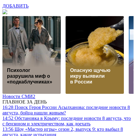
ДОБАВИТЬ
Психолог
Опасную щучью
разрушила миф о
икру выявили
«подкаблучниках»
в России
Новости СМИ2
ГЛАВНОЕ ЗА ДЕНЬ
16:28
Поиск Героя России Асылханова: последние новости 8
августа, бойца нашли живым?
14:52
Обстановка в Крыму: последние новости 8 августа, что
с бензином и электричеством, как доехать
13:56
Шоу «Мастер игры» сезон 2, выпуск 9: кто выбыл 8
августа, какие испытания