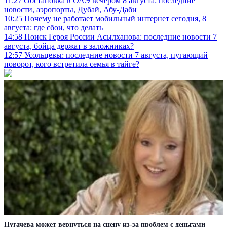
11:27
Обстановка в ОАЭ вечером 8 августа: последние
новости, аэропорты, Дубай, Абу-Даби
10:25
Почему не работает мобильный интернет сегодня, 8
августа: где сбои, что делать
14:58
Поиск Героя России Асылханова: последние новости 7
августа, бойца держат в заложниках?
12:57
Усольцевы: последние новости 7 августа, пугающий
поворот, кого встретила семья в тайге?
Пугачева может вернуться на сцену из-за проблем с деньгами