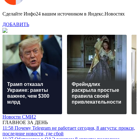
Сделайте Инфо24 вашим источником в Яндекс.Новостях
ДОБАВИТЬ
Трамп отказал
Фрейндлих
Украине: ракеты
раскрыла простые
важнее, чем $300
правила своей
А
млрд
привлекательности
Новости СМИ2
ГЛАВНОЕ ЗА ДЕНЬ
11:58
Почему Telegram не работает сегодня, 8 августа: прокси,
последние новости, где сбой