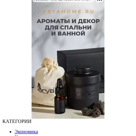
РЕКЛАМА • ООО «ДРУЖБА» ИНН 9704146411
КАТЕГОРИИ
Экономика