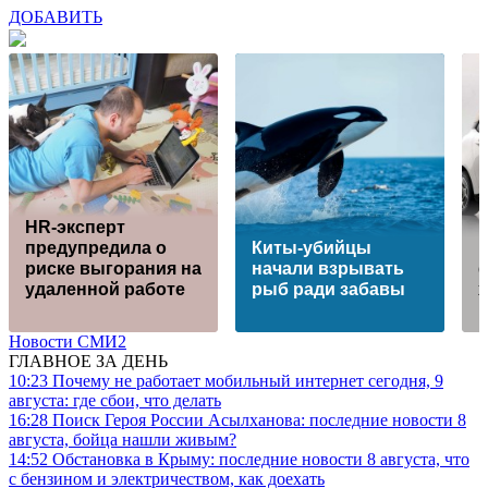
ДОБАВИТЬ
HR-эксперт
предупредила о
Киты-убийцы
Н
риске выгорания на
начали взрывать
удаленной работе
рыб ради забавы
Новости СМИ2
ГЛАВНОЕ ЗА ДЕНЬ
10:23
Почему не работает мобильный интернет сегодня, 9
августа: где сбои, что делать
16:28
Поиск Героя России Асылханова: последние новости 8
августа, бойца нашли живым?
14:52
Обстановка в Крыму: последние новости 8 августа, что
с бензином и электричеством, как доехать