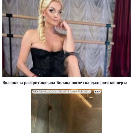
Волочкова раскритиковала Билана после скандального концерта
РЕКЛАМА • ООО СТРОИТЕЛЬНЫЙ ТОРГОВЫЙ ДОМ «ПЕТРОВИЧ». ИНН: 7802348846