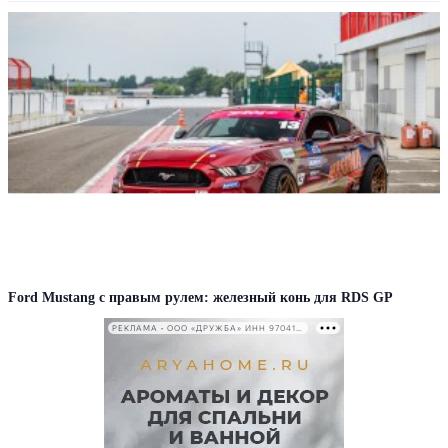
Ford Mustang с правым рулем: железный конь для RDS GP
РЕКЛАМА • ООО «ДРУЖБА» ИНН 9704146411