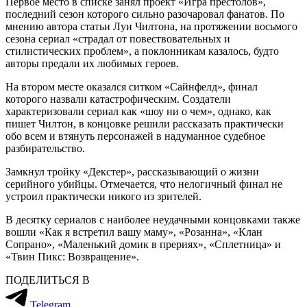
Первое место в списке занял проект «Игра престолов»,
последний сезон которого сильно разочаровал фанатов. По
мнению автора статьи Луи Чилтона, на протяжении восьмого
сезона сериал «страдал от повествовательных и
стилистических проблем», а поклонникам казалось, будто
авторы предали их любимых героев.
На втором месте оказался ситком «Сайнфелд», финал
которого назвали катастрофическим. Создатели
характеризовали сериал как «шоу ни о чем», однако, как
пишет Чилтон, в концовке решили рассказать практически
обо всем и втянуть персонажей в надуманное судебное
разбирательство.
Замкнул тройку «Декстер», рассказывающий о жизни
серийного убийцы. Отмечается, что нелогичный финал не
устроил практически никого из зрителей.
В десятку сериалов с наиболее неудачными концовками также
вошли «Как я встретил вашу маму», «Розанна», «Клан
Сопрано», «Маленький домик в прериях», «Сплетница» и
«Твин Пикс: Возвращение».
ПОДЕЛИТЬСЯ В
Telegram