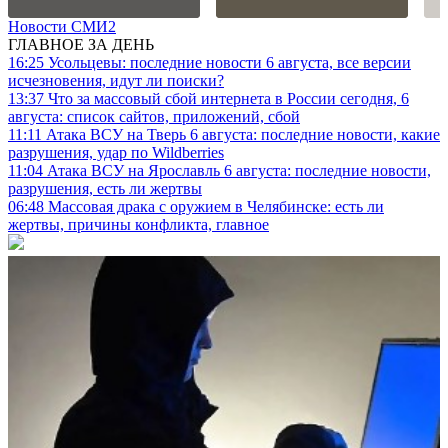
Новости СМИ2
ГЛАВНОЕ ЗА ДЕНЬ
16:25
Усольцевы: последние новости 6 августа, все версии
исчезновения, идут ли поиски?
13:37
Что за массовый сбой интернета в России сегодня, 6
августа: список сайтов, приложений, сбой
11:11
Атака ВСУ на Тверь 6 августа: последние новости, какие
разрушения, удар по Wildberries
11:04
Атака ВСУ на Ярославль 6 августа: последние новости,
разрушения, есть ли жертвы
06:48
Массовая драка с оружием в Челябинске: есть ли
жертвы, причины конфликта, главное