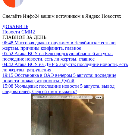
Сделайте Инфо24 вашим источником в Яндекс.Новостях
ДОБАВИТЬ
Новости СМИ2
ГЛАВНОЕ ЗА ДЕНЬ
06:48
Массовая драка с оружием в Челябинске: есть ли
жертвы, причины конфликта, главное
05:52
Атака ВСУ на Белгородскую область 6 августа:
последние новости, есть ли жертвы, главное
04:42
Атака ВСУ на ДНР 6 августа: последние новости, есть
ли жертвы, разрушения
19:15
Обстановка в ОАЭ вечером 5 августа: последние
новости, пожар, аэропорты, Дубай
15:08
Усольцевы: последние новости 5 августа, вывод
следователей, Сергей смог выжить?
РЕКЛАМА • ООО СТРОИТЕЛЬНЫЙ ТОРГОВЫЙ ДОМ «ПЕТРОВИЧ». ИНН: 7802348846