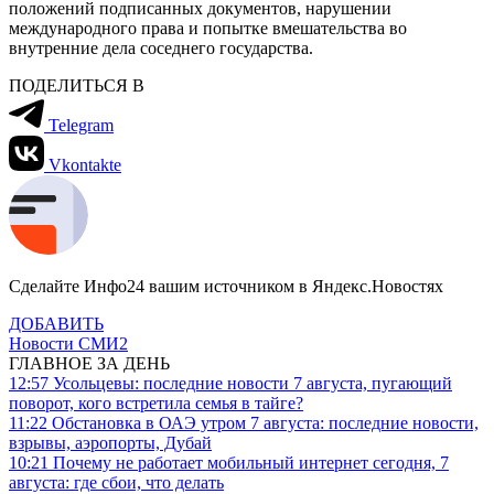
положений подписанных документов, нарушении
международного права и попытке вмешательства во
внутренние дела соседнего государства.
ПОДЕЛИТЬСЯ В
Telegram
Vkontakte
Сделайте Инфо24 вашим источником в Яндекс.Новостях
ДОБАВИТЬ
Новости СМИ2
ГЛАВНОЕ ЗА ДЕНЬ
12:57
Усольцевы: последние новости 7 августа, пугающий
поворот, кого встретила семья в тайге?
11:22
Обстановка в ОАЭ утром 7 августа: последние новости,
взрывы, аэропорты, Дубай
10:21
Почему не работает мобильный интернет сегодня, 7
августа: где сбои, что делать