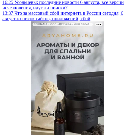
16:25
Усольцевы: последние новости 6 августа, все версии
исчезновения, идут ли поиски?
13:37
Что за массовый сбой интернета в России сегодня, 6
августа: список сайтов, приложений, сбой
РЕКЛАМА • ООО «ДРУЖБА» ИНН 9704146411