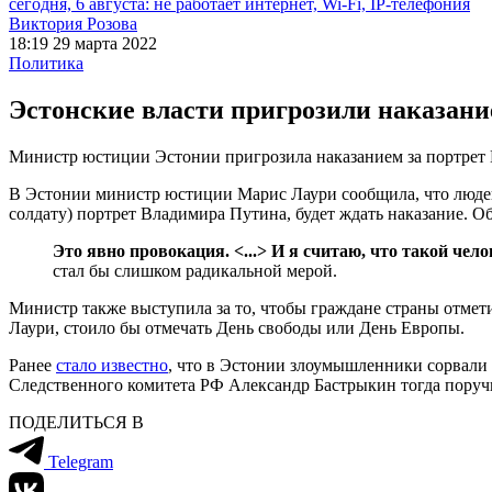
сегодня, 6 августа: не работает интернет, Wi-Fi, IP-телефония
Виктория Розова
18:19 29 марта 2022
Политика
Эстонские власти пригрозили наказани
Министр юстиции Эстонии пригрозила наказанием за портрет 
В Эстонии министр юстиции Марис Лаури сообщила, что людей
солдату) портрет Владимира Путина, будет ждать наказание. Об
Это явно провокация. <...> И я считаю, что такой чел
стал бы слишком радикальной мерой.
Министр также выступила за то, чтобы граждане страны отмети
Лаури, стоило бы отмечать День свободы или День Европы.
Ранее
стало известно
, что в Эстонии злоумышленники сорвали 
Следственного комитета РФ Александр Бастрыкин тогда поручи
ПОДЕЛИТЬСЯ В
Telegram