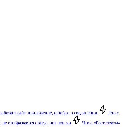
е работает сайт, приложение, ошибки о соединении
Что с
т, не отображается статус, нет поиска
Что с «Ростелеком»