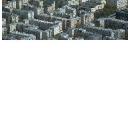
Спрос на аренду жилья в России достиг максимума за три года
РЕКЛАМА • ООО СТРОИТЕЛЬНЫЙ ТОРГОВЫЙ ДОМ «ПЕТРОВИЧ». ИНН: 7802348846