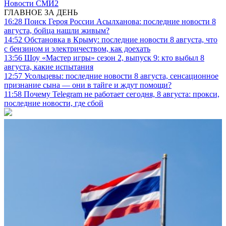
Новости СМИ2
ГЛАВНОЕ ЗА ДЕНЬ
16:28
Поиск Героя России Асылханова: последние новости 8
августа, бойца нашли живым?
14:52
Обстановка в Крыму: последние новости 8 августа, что
с бензином и электричеством, как доехать
13:56
Шоу «Мастер игры» сезон 2, выпуск 9: кто выбыл 8
августа, какие испытания
12:57
Усольцевы: последние новости 8 августа, сенсационное
признание сына — они в тайге и ждут помощи?
11:58
Почему Telegram не работает сегодня, 8 августа: прокси,
последние новости, где сбой