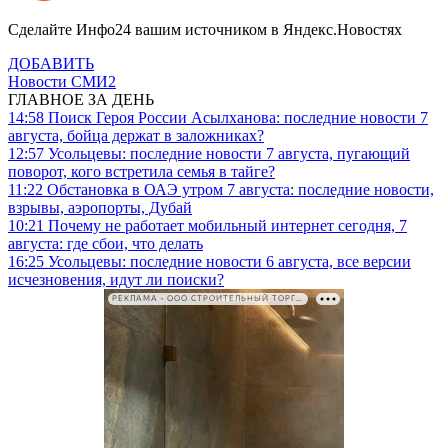
Сделайте Инфо24 вашим источником в Яндекс.Новостях
ДОБАВИТЬ
Новости СМИ2
ГЛАВНОЕ ЗА ДЕНЬ
14:58
Поиск Героя России Асылханова: последние новости 7
августа, бойца держат в заложниках?
12:57
Усольцевы: последние новости 7 августа, пугающий
поворот, кого встретила семья в тайге?
11:22
Обстановка в ОАЭ утром 7 августа: последние новости,
взрывы, аэропорты, Дубай
10:21
Почему не работает мобильный интернет сегодня, 7
августа: где сбои, что делать
16:25
Усольцевы: последние новости 6 августа, все версии
исчезновения, идут ли поиски?
РЕКЛАМА • ООО СТРОИТЕЛЬНЫЙ ТОРГОВЫЙ ДОМ «ПЕТРОВИЧ». ИНН: 7802348846