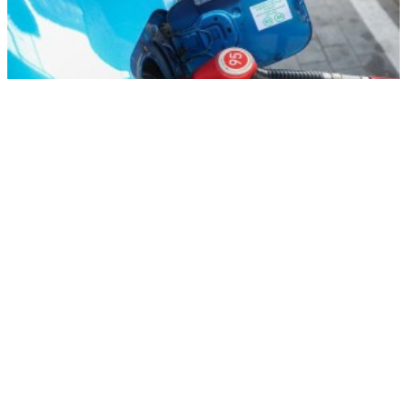
В США запаниковали из-за атак на танкеры в Черном море
РЕКЛАМА • ООО СТРОИТЕЛЬНЫЙ ТОРГОВЫЙ ДОМ «ПЕТРОВИЧ». ИНН: 7802348846