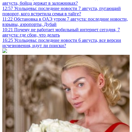
августа, бойца держат в заложниках?
12:57
Усольцевы: последние новости 7 августа, пугающий
поворот, кого встретила семья в тайге?
11:22
Обстановка в ОАЭ утром 7 августа: последние новости,
взрывы, аэропорты, Дубай
10:21
Почему не работает мобильный интернет сегодня, 7
августа: где сбои, что делать
16:25
Усольцевы: последние новости 6 августа, все версии
исчезновения, идут ли поиски?