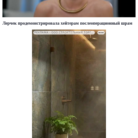
Лерчек продемонстрировала хейтерам послеоперационный шрам
РЕКЛАМА • ООО СТРОИТЕЛЬНЫЙ ТОРГОВЫЙ ДОМ «ПЕТРОВИЧ». ИНН: 7802348846