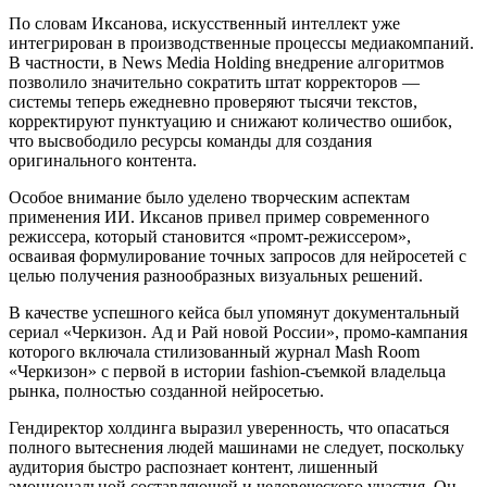
По словам Иксанова, искусственный интеллект уже
интегрирован в производственные процессы медиакомпаний.
В частности, в News Media Holding внедрение алгоритмов
позволило значительно сократить штат корректоров —
системы теперь ежедневно проверяют тысячи текстов,
корректируют пунктуацию и снижают количество ошибок,
что высвободило ресурсы команды для создания
оригинального контента.
Особое внимание было уделено творческим аспектам
применения ИИ. Иксанов привел пример современного
режиссера, который становится «промт-режиссером»,
осваивая формулирование точных запросов для нейросетей с
целью получения разнообразных визуальных решений.
В качестве успешного кейса был упомянут документальный
сериал «Черкизон. Ад и Рай новой России», промо-кампания
которого включала стилизованный журнал Mash Room
«Черкизон» с первой в истории fashion-съемкой владельца
рынка, полностью созданной нейросетью.
Гендиректор холдинга выразил уверенность, что опасаться
полного вытеснения людей машинами не следует, поскольку
аудитория быстро распознает контент, лишенный
эмоциональной составляющей и человеческого участия. Он