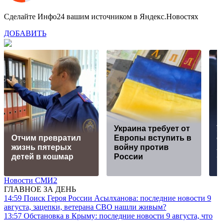
Сделайте Инфо24 вашим источником в Яндекс.Новостях
ДОБАВИТЬ
Украина требует от
У
Отчим превратил
Европы вступить в
с
жизнь пятерых
войну против
детей в кошмар
России
Новости СМИ2
ГЛАВНОЕ ЗА ДЕНЬ
14:59
Поиск Героя России Асылханова: последние новости 9
августа, зацепки, ветерана СВО нашли живым?
13:57
Обстановка в Крыму: последние новости 9 августа, что