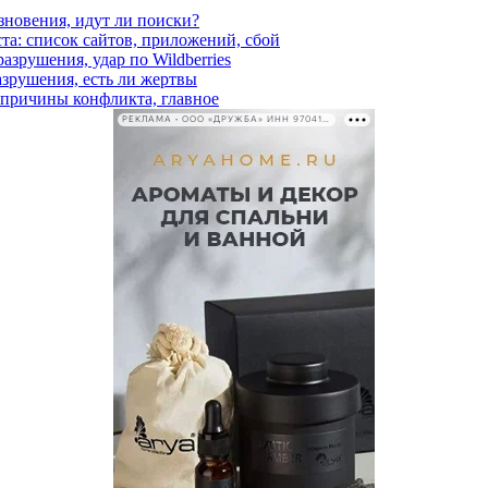
езновения, идут ли поиски?
ста: список сайтов, приложений, сбой
азрушения, удар по Wildberries
азрушения, есть ли жертвы
, причины конфликта, главное
РЕКЛАМА • ООО «ДРУЖБА» ИНН 9704146411