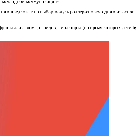
и командной коммуникации».
тним предложат на выбор модуль роллер-спорту, одним из основ
истайл-слалома, слайдов, чир-спорта (во время которых дети бу