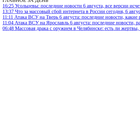
ГЛАВНОЕ ЗА ДЕНЬ
16:25
Усольцевы: последние новости 6 августа, все версии исч
13:37
Что за массовый сбой интернета в России сегодня, 6 авгу
11:11
Атака ВСУ на Тверь 6 августа: последние новости, какие р
11:04
Атака ВСУ на Ярославль 6 августа: последние новости, р
06:48
Массовая драка с оружием в Челябинске: есть ли жертвы