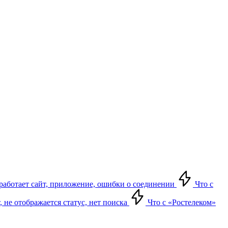
е работает сайт, приложение, ошибки о соединении
Что с
т, не отображается статус, нет поиска
Что с «Ростелеком»