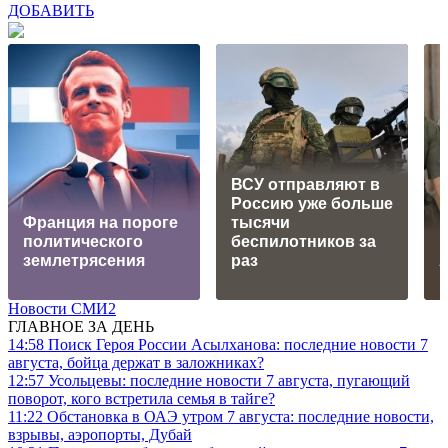
ДОБАВИТЬ
ВСУ отправляют в
Россию уже больше
Франция на пороге
тысячи
политического
беспилотников за
землетрясения
раз
Новости СМИ2
ГЛАВНОЕ ЗА ДЕНЬ
14:58
Поиск Героя России Асылханова: последние новости 7
августа, бойца держат в заложниках?
12:57
Усольцевы: последние новости 7 августа, пугающий
поворот, кого встретила семья в тайге?
11:22
Обстановка в ОАЭ утром 7 августа: последние новости,
взрывы, аэропорты, Дубай