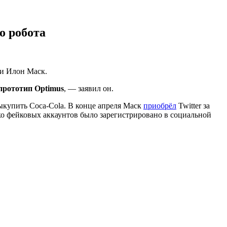
о робота
ии Илон Маск.
 прототип Optimus
, — заявил он.
выкупить Coca-Cola. В конце апреля Маск
приобрёл
Twitter за
ько фейковых аккаунтов было зарегистрировано в социальной