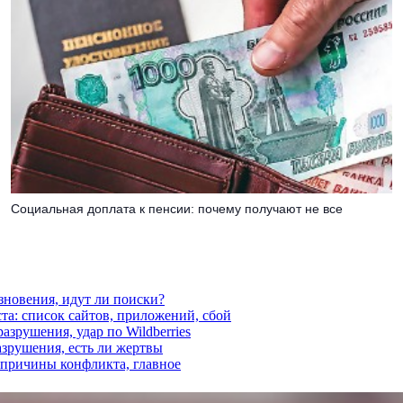
Социальная доплата к пенсии: почему получают не все
езновения, идут ли поиски?
ста: список сайтов, приложений, сбой
азрушения, удар по Wildberries
азрушения, есть ли жертвы
, причины конфликта, главное