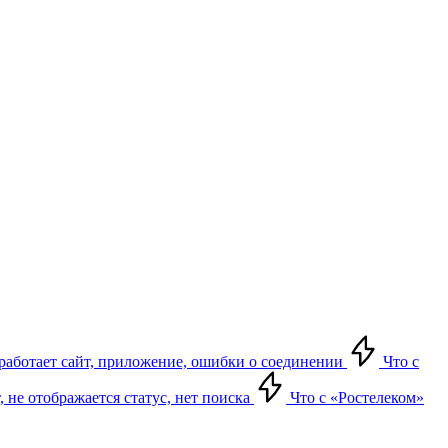
е работает сайт, приложение, ошибки о соединении
Что с
т, не отображается статус, нет поиска
Что с «Ростелеком»