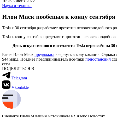
10:26 3 июня 2022
Наука и техника
Илон Маск пообещал к концу сентября 
Tesla к 30 сентября разработает прототип человекоподобного р
Tesla к концу сентября представит прототип человекоподобног
День искусственного интеллекта Tesla перенесён на 30
Ранее Илон Маск
предложил
«вернуть в колу кокаин». Однако 
$44 млрд. Позднее предприниматель всё-таки
приостановил
сде
сети.
ПОДЕЛИТЬСЯ В
Telegram
Vkontakte
Сделайте Инфо24 вашим источником в Яндекс.Новостях