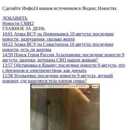
Сделайте Инфо24 вашим источником в Яндекс.Новостях
ДОБАВИТЬ
Новости СМИ2
ГЛАВНОЕ ЗА ДЕНЬ
10:01
Атака ВСУ на Нижнекамск 10 августа: последние
новости, разрушения, сколько жертв
04:22
Атака ВСУ на Севастополь 10 августа: последние
новости, есть ли жертвы
14:59
Поиск Героя России Асылханова: последние новости 9
августа, зацепки, ветерана СВО нашли живым?
13:57
Обстановка в Крыму: последние новости 9 августа, что
с бензином и электричеством, как доехать
12:58
Усольцевы: последние новости 9 августа, жуткий
поворот, где находятся тела членов семьи?
РЕКЛАМА • ООО СТРОИТЕЛЬНЫЙ ТОРГОВЫЙ ДОМ «ПЕТРОВИЧ». ИНН: 7802348846