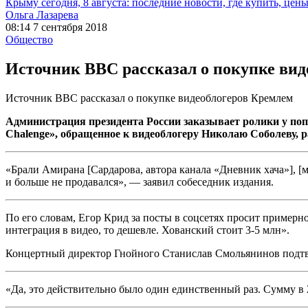
Крыму сегодня, 8 августа: последние новости, где купить, цен
Ольга Лазарева
08:14 7 сентября 2018
Общество
Источник BBC рассказал о покупке вид
Источник BBC рассказал о покупке видеоблогеров Кремлем
Администрация президента России заказывает ролики у поп
Chalenge», обращенное к видеоблогеру Николаю Соболеву, 
«Брали Амирана [Сардарова, автора канала «Дневник хача»], [м
и больше не продавался», — заявил собеседник издания.
По его словам, Егор Крид за посты в соцсетях просит примерно
интеграция в видео, то дешевле. Хованский стоит 3-5 млн».
Концертный директор Гнойного Станислав Смольянинов подтв
«Да, это действительно было один единственный раз. Сумму в 