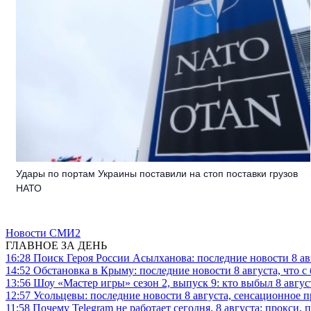
Удары по портам Украины поставили на стоп поставки грузов
НАТО
Новости СМИ2
ГЛАВНОЕ ЗА ДЕНЬ
16:28
Поиск Героя России Асылханова: последние новости 8 а
14:52
Обстановка в Крыму: последние новости 8 августа, что с
13:56
Шоу «Мастер игры» сезон 2, выпуск 9: кто выбыл 8 авгус
12:57
Усольцевы: последние новости 8 августа, сенсационное 
11:58
Почему Telegram не работает сегодня, 8 августа: прокси, 