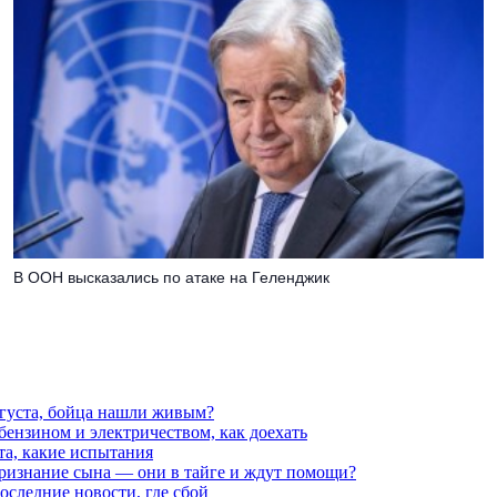
В ООН высказались по атаке на Геленджик
вгуста, бойца нашли живым?
 бензином и электричеством, как доехать
та, какие испытания
признание сына — они в тайге и ждут помощи?
последние новости, где сбой