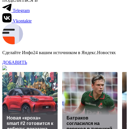
ПОДЕЛИТЬСЯ В
Telegram
Vkontakte
Сделайте Инфо24 вашим источником в Яндекс.Новостях
ДОБАВИТЬ
Новая «кроха»
Батраков
smart #2 готовится к
согласился на
дебюту: показана
переход в турецкий