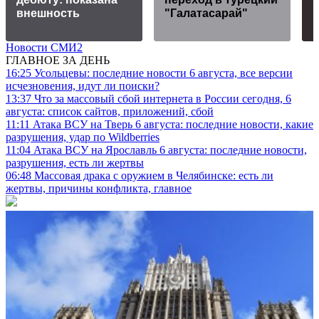
внешность
"Галатасарай"
Новости СМИ2
ГЛАВНОЕ ЗА ДЕНЬ
16:25
Усольцевы: последние новости 6 августа, все версии
исчезновения, идут ли поиски?
13:37
Что за массовый сбой интернета в России сегодня, 6
августа: список сайтов, приложений, сбой
11:11
Атака ВСУ на Тверь 6 августа: последние новости, какие
разрушения, удар по Wildberries
11:04
Атака ВСУ на Ярославль 6 августа: последние новости,
разрушения, есть ли жертвы
06:48
Массовая драка с оружием в Челябинске: есть ли
жертвы, причины конфликта, главное