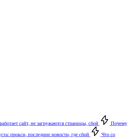
 работает сайт, не загружаются страницы, сбой
Почему
уста: прокси, последние новости, где сбой
Что со