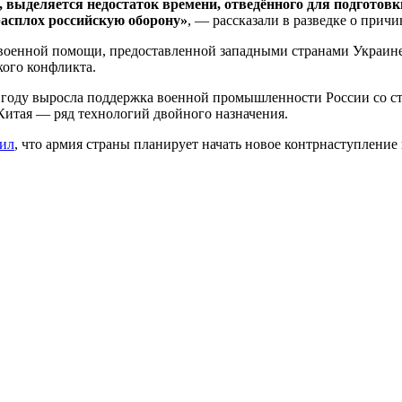
выделяется недостаток времени, отведённого для подготовки
врасплох российскую оборону»
, — рассказали в разведке о прич
военной помощи, предоставленной западными странами Украине в
кого конфликта.
м году выросла поддержка военной промышленности России со ст
Китая — ряд технологий двойного назначения.
вил
, что армия страны планирует начать новое контрнаступление