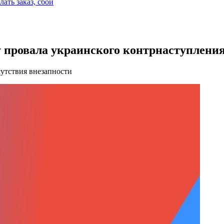
лать заказ, сбой
 провала украинского контрнаступлени
сутствия внезапности