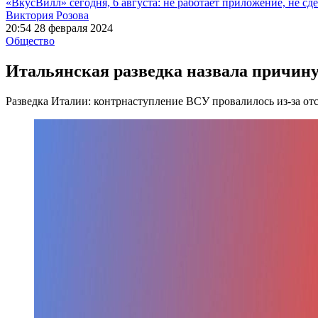
«ВкусВилл» сегодня, 6 августа: не работает приложение, не сде
Виктория Розова
20:54 28 февраля 2024
Общество
Итальянская разведка назвала причину
Разведка Италии: контрнаступление ВСУ провалилось из-за от