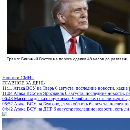
Трамп: Ближний Восток на пороге сделки 48 часов до развязки
Новости СМИ2
ГЛАВНОЕ ЗА ДЕНЬ
11:11
Атака ВСУ на Тверь 6 августа: последние новости, какие р
11:04
Атака ВСУ на Ярославль 6 августа: последние новости, р
06:48
Массовая драка с оружием в Челябинске: есть ли жертвы
05:52
Атака ВСУ на Белгородскую область 6 августа: последние
04:42
Атака ВСУ на ДНР 6 августа: последние новости, есть л