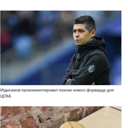
Игдисамов прокомментировал поиски нового форварда для
ЦСКА