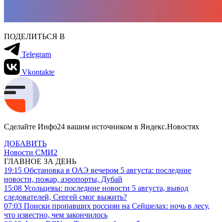
ПОДЕЛИТЬСЯ В
Telegram
Vkontakte
Сделайте Инфо24 вашим источником в Яндекс.Новостях
ДОБАВИТЬ
Новости СМИ2
ГЛАВНОЕ ЗА ДЕНЬ
19:15
Обстановка в ОАЭ вечером 5 августа: последние
новости, пожар, аэропорты, Дубай
15:08
Усольцевы: последние новости 5 августа, вывод
следователей, Сергей смог выжить?
07:03
Поиски пропавших россиян на Сейшелах: ночь в лесу,
что известно, чем закончилось