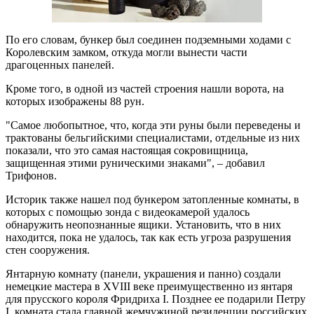
По его словам, бункер был соединен подземными ходами с
Королевским замком, откуда могли вынести части
драгоценных панелей.
Кроме того, в одной из частей строения нашли ворота, на
которых изображены 88 рун.
"Самое любопытное, что, когда эти руны были переведены и
трактованы бельгийскими специалистами, отдельные из них
показали, что это самая настоящая сокровищница,
защищенная этими руническими знаками", – добавил
Трифонов.
Историк также нашел под бункером затопленные комнаты, в
которых с помощью зонда с видеокамерой удалось
обнаружить неопознанные ящики. Установить, что в них
находится, пока не удалось, так как есть угроза разрушения
стен сооружения.
Янтарную комнату (панели, украшения и панно) создали
немецкие мастера в XVIII веке преимущественно из янтаря
для прусского короля Фридриха I. Позднее ее подарили Петру
I, комната стала главной жемчужиной резиденции российских