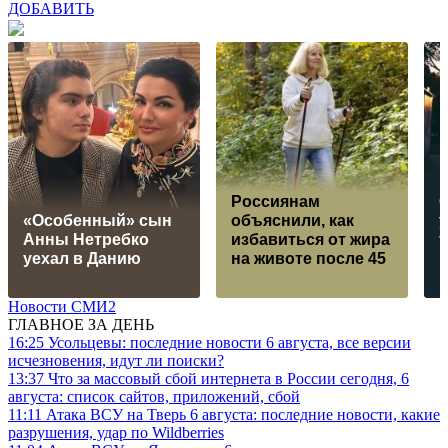
ДОБАВИТЬ
Россиянам
«Особенный» сын
объяснили, как
Анны Нетребко
избавиться от жира
уехал в Данию
на животе после 45
Новости СМИ2
ГЛАВНОЕ ЗА ДЕНЬ
16:25
Усольцевы: последние новости 6 августа, все версии
исчезновения, идут ли поиски?
13:37
Что за массовый сбой интернета в России сегодня, 6
августа: список сайтов, приложений, сбой
11:11
Атака ВСУ на Тверь 6 августа: последние новости, какие
разрушения, удар по Wildberries