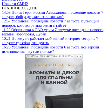
Новости СМИ2
ГЛАВНОЕ ЗА ДЕНЬ
14:58
Поиск Героя России Асылханова: последние новости 7
августа, бойца держат в заложниках?
12:57
Усольцевы: последние новости 7 августа, пугающий
поворот, кого встретила семья в тайге?
11:22
Обстановка в ОАЭ утром 7 августа: последние новости,
взрывы, аэропорты, Дубай
10:21
Почему не работает мобильный интернет сегодня, 7
августа: где сбои, что делать
16:25
Усольцевы: последние новости 6 августа, все версии
исчезновения, идут ли поиски?
РЕКЛАМА • ООО «ДРУЖБА» ИНН 9704146411