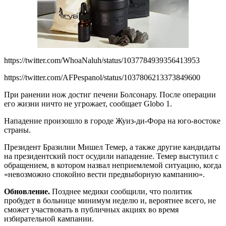
https://twitter.com/WhoaNaluh/status/1037784939356413953
https://twitter.com/AFPespanol/status/1037806213373849600
При ранении нож достиг печени Болсонару. После операции
его жизни ничто не угрожает, сообщает Globo 1.
Нападение произошло в городе Жуиз-ди-Фора на юго-востоке
страны.
Президент Бразилии Мишел Темер, а также другие кандидаты
на президентский пост осудили нападение. Темер выступил с
обращением, в котором назвал неприемлемой ситуацию, когда
«невозможно спокойно вести предвыборную кампанию».
Обновление.
Позднее медики сообщили, что политик
пробудет в больнице минимум неделю и, вероятнее всего, не
сможет участвовать в публичных акциях во время
избирательной кампании.